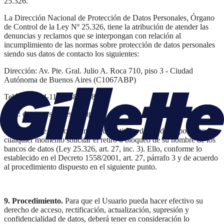
25.326.
La Dirección Nacional de Protección de Datos Personales, Órgano
de Control de la Ley Nº 25.326, tiene la atribución de atender las
denuncias y reclamos que se interpongan con relación al
incumplimiento de las normas sobre protección de datos personales
siendo sus datos de contacto los siguientes:
Dirección: Av. Pte. Gral. Julio A. Roca 710, piso 3 - Ciudad
Autónoma de Buenos Aires (C1067ABP)
Teléfono: (54-11) 3988-3968
Mail: datospersonales@aaip.gob.ar
Asimismo, se deja constancia que el titular de los datos podrá en
cualquier momento solicitar el retiro o bloqueo de su nombre de los
bancos de datos (Ley 25.326, art. 27, inc. 3). Ello, conforme lo
establecido en el Decreto 1558/2001, art. 27, párrafo 3 y de acuerdo
al procedimiento dispuesto en el siguiente punto.
9. Procedimiento.
Para que el Usuario pueda hacer efectivo su
derecho de acceso, rectificación, actualización, supresión y
confidencialidad de datos, deberá tener en consideración lo