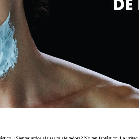
tico. ¿Sientes ardor al usar tu afeitadora? No tan fantástico. La irrita