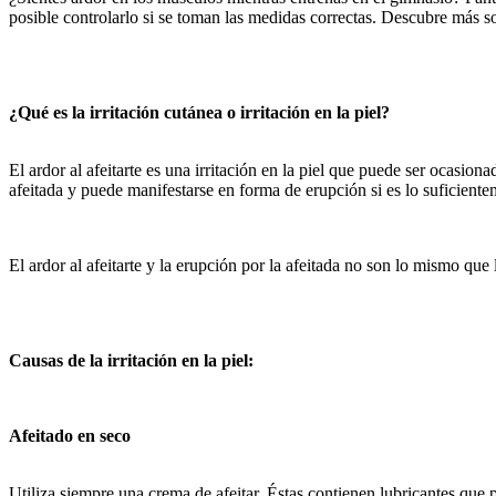
posible controlarlo si se toman las medidas correctas. Descubre más so
¿Qué es la irritación cutánea o irritación en la piel?
El ardor al afeitarte es una irritación en la piel que puede ser ocasiona
afeitada y puede manifestarse en forma de erupción si es lo suficiente
El ardor al afeitarte y la erupción por la afeitada no son lo mismo q
Causas de la irritación en la piel:
Afeitado en seco
Utiliza siempre una crema de afeitar. Éstas contienen lubricantes que p