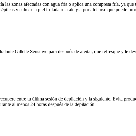
cía las zonas afectadas con agua fría o aplica una compresa fría, ya que
épticas y calmar la piel irritada o la alergia por afeitarse que puede pro
dratante Gillette Sensitive para después de afeitar, que refresque y le d
e recupere entre tu última sesión de depilación y la siguiente. Evita p
l durante al menos 24 horas después de la depilación.