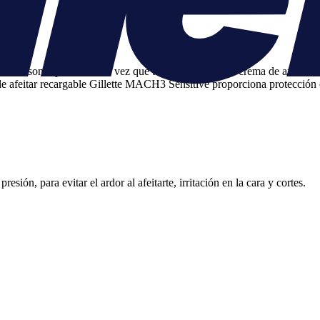
las son repetidas. Una vez que te hayas quitado la crema de afeitar, de
e afeitar recargable Gillette MACH3 Sensitive proporciona protección co
esión, para evitar el ardor al afeitarte, irritación en la cara y cortes.