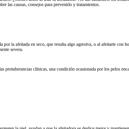
bre las causas, consejos para prevenirlo y tratamientos.
da por la afeitada en seco, que resulta algo agresiva, o al afeitarte con 
mente severa.
ue las protuberancias clínicas, una condición ocasionada por los pelos e
rotegen la piel, ayudan a que la afeitadora se deslice mejor y mantienen 