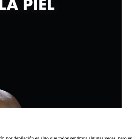
ción por depilación es algo que todos sentimos algunas veces, pero es