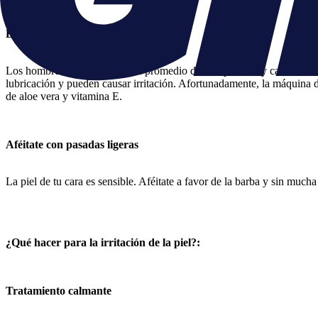
Evita pasadas repetitivas
Los hombres se afeitan con un promedio de 170 pasadas y casi 120 de el
lubricación y pueden causar irritación. Afortunadamente, la máquina d
de aloe vera y vitamina E.
Aféitate con pasadas ligeras
La piel de tu cara es sensible. Aféitate a favor de la barba y sin mucha pr
¿Qué hacer para la irritación de la piel?:
Tratamiento calmante