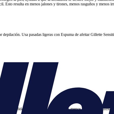
cil. Esto resulta en menos jalones y tirones, menos rasguños y menos irr
por depilación. Usa pasadas ligeras con Espuma de afeitar Gillette Sensi
ir incomodidad, cambia tus hojas y tendrás menos tirones en tu afeitad