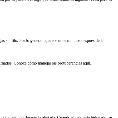
hojas sin filo. Por lo general, aparece unos minutos después de la
ncarnados. Conoce cómo manejar las protuberancias aquí.
la hidratación durante la afeitada. Cuando el pelo está hidratado, se