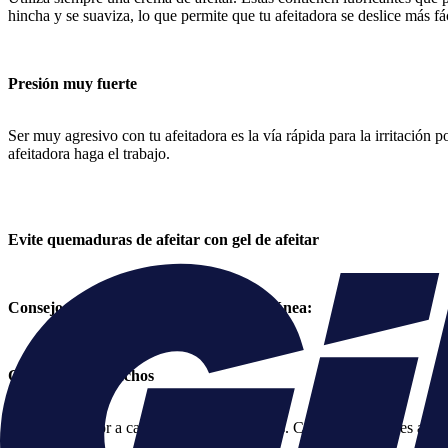
hincha y se suaviza, lo que permite que tu afeitadora se deslice más fá
Presión muy fuerte
Ser muy agresivo con tu afeitadora es la vía rápida para la irritación 
afeitadora haga el trabajo.
Evite quemaduras de afeitar con gel de afeitar
Consejos para prevenir la irritación cutánea:
Cambia los cartuchos
No sientas ardor a causa de cartuchos malos. Cuando comiences a sent