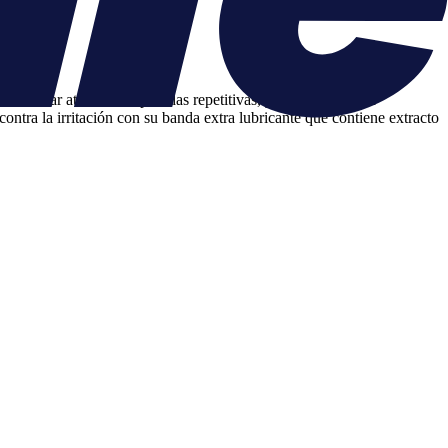
bes estar atento a las pasadas repetitivas, ya que reducen la
ntra la irritación con su banda extra lubricante que contiene extracto