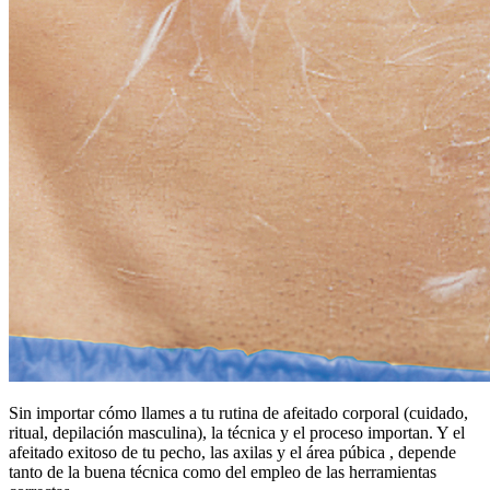
Sin importar cómo llames a tu rutina de afeitado corporal (cuidado,
ritual, depilación masculina), la técnica y el proceso importan. Y el
afeitado exitoso de tu pecho, las axilas y el área púbica , depende
tanto de la buena técnica como del empleo de las herramientas