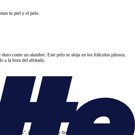
an tu piel y el pelo.
 y duro como un alambre. Este pelo se aloja en los folículos pilosos,
 a la hora del afeitado.
lo piloso:
 “histéresis”, fue descubierto a finales de los 60, época en la que