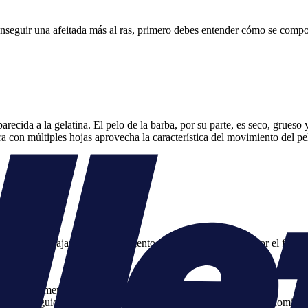
eguir una afeitada más al ras, primero debes entender cómo se comport
arecida a la gelatina. El pelo de la barba, por su parte, es seco, grueso
 con múltiples hojas aprovecha la característica del movimiento del pelo
nte para trabajar con el movimiento característico del pelo por el folícu
vanta suavemente.
no de la siguiente hoja… que lo corta aún más. Este proceso, denominado