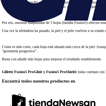
Gillette desarrolló su primera afeitadora con múltiples hojas.
Las hojas 3, 4 y 5 repiten el proceso, dejando el pelo que asom
Por eso, nuestras maquinillas de 5 hojas (familia Fusion5) ofrecen una 
Una vez la afeitadora ha pasado, la piel y el pelo vuelven a su estado d
Como es más corto, cada hoja está situada más cerca de la piel. Aunqu
“geometría progresiva”.
Basta con añadir más hojas para mejorar el resultado notablemente.
Gillette Fusion5 ProGlide y Fusion5 ProShield:
todas cuentan con 5
Encontrá todos nuestros productos en