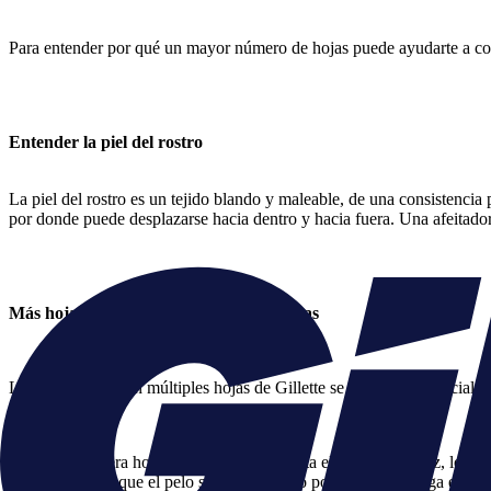
Para entender por qué un mayor número de hojas puede ayudarte a cons
Entender la piel del rostro
La piel del rostro es un tejido blando y maleable, de una consistencia p
por donde puede desplazarse hacia dentro y hacia fuera. Una afeitadora
Más hojas ofrecen una afeitada más al ras
Las afeitadoras con múltiples hojas de Gillette se diseñaron especialme
La primera hoja se abre camino. Corta el pelo y, a la vez, lo le
Antes de que el pelo se haya retraído por completo, llega el tur