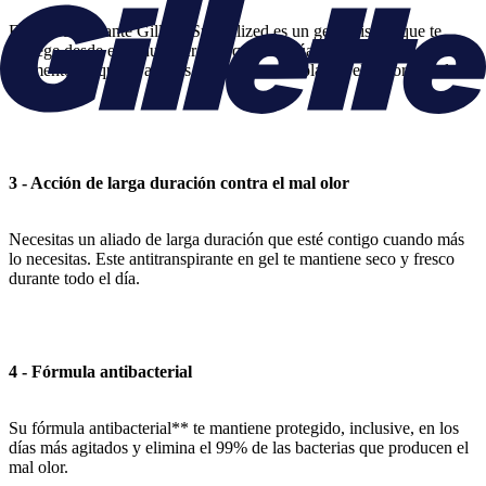
El antitranspirante Gillette Specialized es un gel invisible que te
protege desde el minuto cero porque te actúa desde el primer
momento en que lo aplicas en tu piel, controlando el sudor y mal
olor.
3 - Acción de larga duración contra el mal olor
Necesitas un aliado de larga duración que esté contigo cuando más
lo necesitas. Este antitranspirante en gel te mantiene seco y fresco
durante todo el día.
4 - Fórmula antibacterial
Su fórmula antibacterial** te mantiene protegido, inclusive, en los
días más agitados y elimina el 99% de las bacterias que producen el
mal olor.