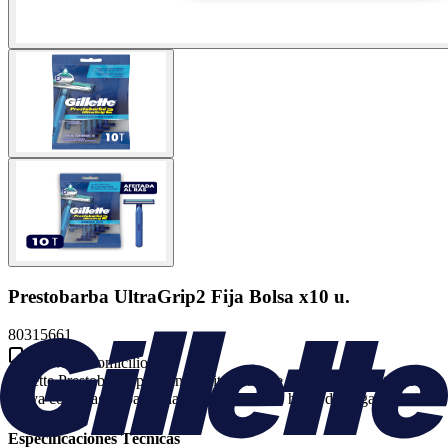
Prestobarba UltraGrip2 Fija Bolsa x10 u.
80315661
Envío a domicilio
Gillette Prestobarba para una afeitada suave Banda lubricante que se
activa con el agua para una afeitada suave 2 hojas de larga duración
Especificaciones Técnicas