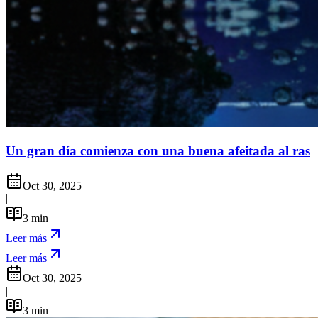
Un gran día comienza con una buena afeitada al ras
Oct 30, 2025
|
3
min
Leer más
Leer más
Oct 30, 2025
|
3
min