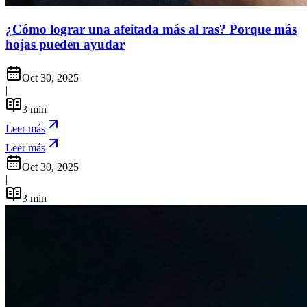
¿Cómo lograr una afeitada más al ras? Porque más
hojas pueden ayudar
Oct 30, 2025
|
3
min
Leer más
Leer más
Oct 30, 2025
|
3
min