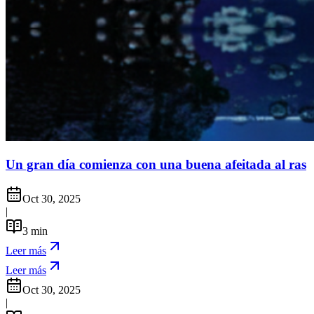
Un gran día comienza con una buena afeitada al ras
Oct 30, 2025
|
3
min
Leer más
Leer más
Oct 30, 2025
|